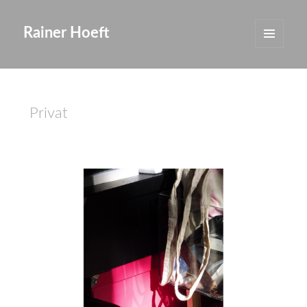
Rainer Hoeft
MENÜ
UND
WIDGETS
Privat