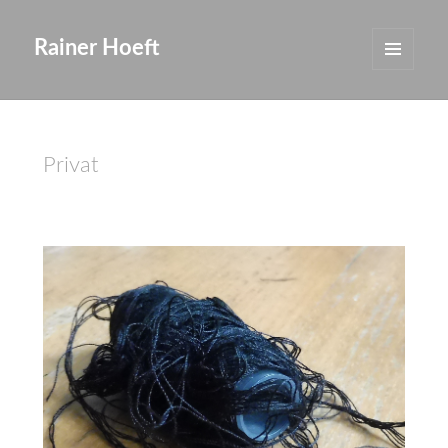
Rainer Hoeft
MENÜ
UND
WIDGETS
Privat