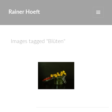
Rainer Hoeft
MENÜ
UND
WIDGETS
Images tagged "Blüten"